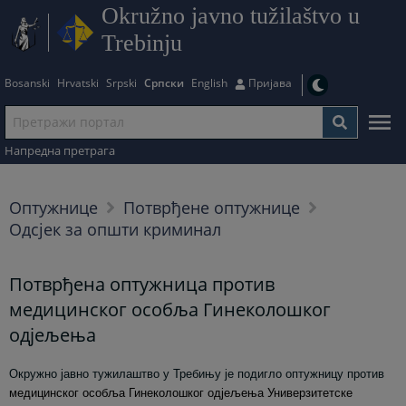
Okružno javno tužilaštvo u
Trebinju
Bosanski
Hrvatski
Srpski
Српски
English
Пријава
Напредна претрага
Оптужнице
Потврђене оптужнице
Одсјек за општи криминал
Потврђена оптужница против
медицинског особља Гинеколошког
одјељења
Окружно јавно тужилаштво у Требињу је подигло оптужницу против
медицинског особља Гинеколошког одјељења Универзитетске