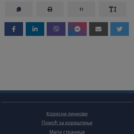
Корисни линкови
Помоћ за кориштење
Мапа странице