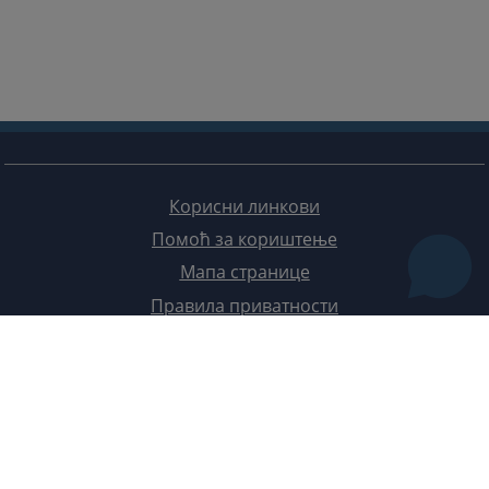
Корисни линкови
Помоћ за кориштење
Мапа странице
Правила приватности
Редизајн веб странице финансирала је Европска унија. Искључиво је одговоран за његов садржај
Високи судски и тужилачки савијет БиХ такођер не одражава нужно ставове Европске уније.