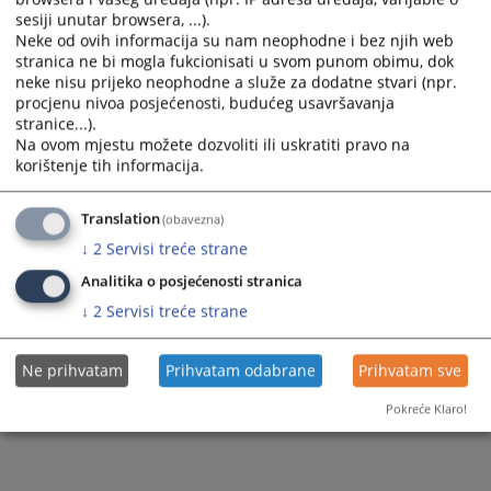
sesiji unutar browsera, ...).
Neke od ovih informacija su nam neophodne i bez njih web
703
ПРЕГЛЕДА
stranica ne bi mogla fukcionisati u svom punom obimu, dok
neke nisu prijeko neophodne a služe za dodatne stvari (npr.
procjenu nivoa posjećenosti, budućeg usavršavanja
stranice...).
Na ovom mjestu možete dozvoliti ili uskratiti pravo na
korištenje tih informacija.
Translation
(obavezna)
↓
2
Servisi treće strane
Analitika o posjećenosti stranica
↓
2
Servisi treće strane
Ne prihvatam
Prihvatam odabrane
Prihvatam sve
Pokreće Klaro!