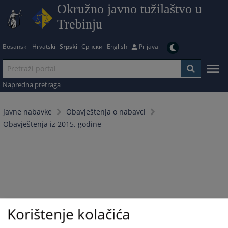
Okružno javno tužilaštvo u
Trebinju
Bosanski
Hrvatski
Srpski
Српски
English
Prijava
Napredna pretraga
Javne nabavke
Obavještenja o nabavci
Obavještenja iz 2015. godine
Korištenje kolačića