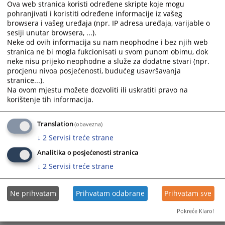
Ova web stranica koristi određene skripte koje mogu
pohranjivati i koristiti određene informacije iz vašeg
browsera i vašeg uređaja (npr. IP adresa uređaja, varijable o
sesiji unutar browsera, ...).
Neke od ovih informacija su nam neophodne i bez njih web
stranica ne bi mogla fukcionisati u svom punom obimu, dok
neke nisu prijeko neophodne a služe za dodatne stvari (npr.
procjenu nivoa posjećenosti, budućeg usavršavanja
stranice...).
Trenutno nema vijesti
Na ovom mjestu možete dozvoliti ili uskratiti pravo na
korištenje tih informacija.
Translation
(obavezna)
↓
2
Servisi treće strane
Analitika o posjećenosti stranica
↓
2
Servisi treće strane
Ne prihvatam
Prihvatam odabrane
Prihvatam sve
Pokreće Klaro!