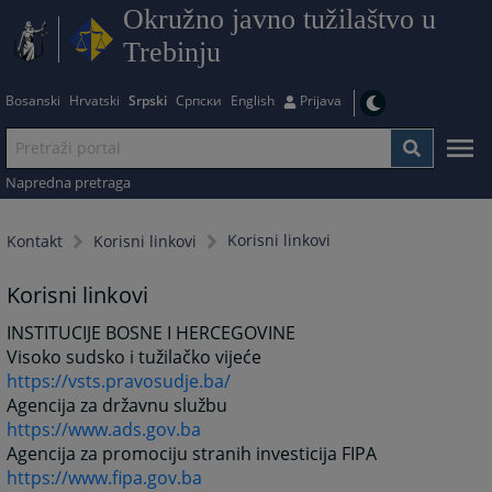
Okružno javno tužilaštvo u
Trebinju
Bosanski
Hrvatski
Srpski
Српски
English
Prijava
Napredna pretraga
Korisni linkovi
Kontakt
Korisni linkovi
Korisni linkovi
INSTITUCIJE BOSNE I HERCEGOVINE
Visoko sudsko i tužilačko vijeće
https://vsts.pravosudje.ba/
Agencija za državnu službu
https://www.ads.gov.ba
Agencija za promociju stranih investicija FIPA
https://www.fipa.gov.ba