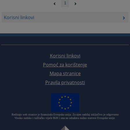
1
Korisni linkovi
Korisni linkovi
Pomoć za korištenje
Mapa stranice
Pravila privatnosti
Redizajn web stranice je finansirala Evropska unija. Za njen sadržaj isključivo je odgovorno
Visoko sudsko i tužilačko vijeće BiH i ona ne odražava nužno stavove Evropske unije.