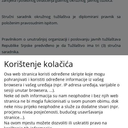
zahtjeva i posebnog ovlašćenja glavnog okružnog javnog tužioca.
Stručni saradnik okružnog tužilaštva je diplomirani pravnik sa
položenim pravosudnim ispitom.
Pravilnikom o unutrašnjoj organizaciji i poslovanju javnih tužilaštava
Republike Srpske
predviđeno je da Tužilaštvo ima tri (3) stručna
saradnika.
Korištenje kolačića
Stručni saradnici u Tužilaštvu su:
Ova web stranica koristi određene skripte koje mogu
Sofija Stanković
pohranjivati i koristiti određene informacije iz vašeg
Stefanela Brkić
browsera i vašeg uređaja (npr. IP adresa uređaja, varijable o
Ana Živanić
sesiji unutar browsera, ...).
Neke od ovih informacija su nam neophodne i bez njih web
Stručne saradnike možete kontaktirati putem e-maila tako da kucate:
stranica ne bi mogla fukcionisati u svom punom obimu, dok
neke nisu prijeko neophodne a služe za dodatne stvari (npr.
ime.prezime@pravosudje.ba
.
procjenu nivoa posjećenosti, budućeg usavršavanja
stranice...).
Na ovom mjestu možete dozvoliti ili uskratiti pravo na