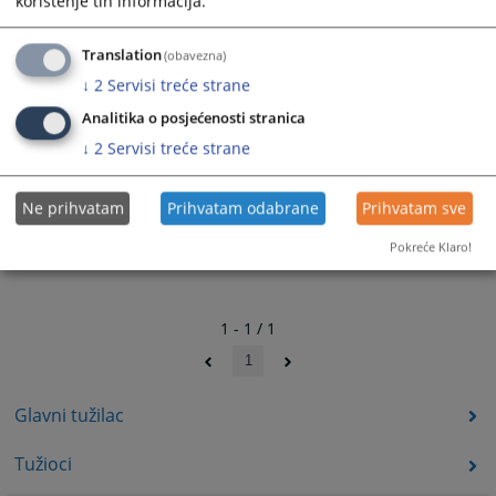
2407
PREGLEDA
korištenje tih informacija.
Translation
(obavezna)
↓
2
Servisi treće strane
Analitika o posjećenosti stranica
↓
2
Servisi treće strane
Ne prihvatam
Prihvatam odabrane
Prihvatam sve
Pokreće Klaro!
1 - 1 / 1
1
Glavni tužilac
Tužioci