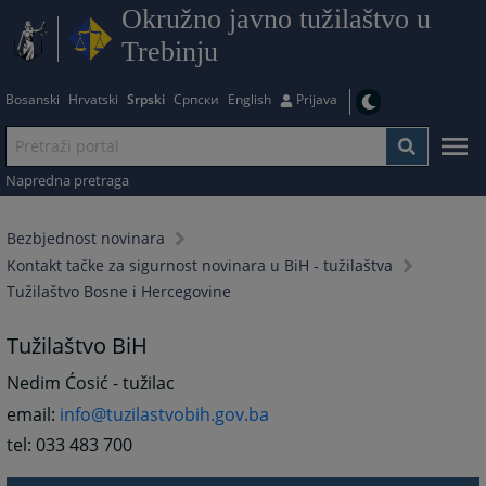
Okružno javno tužilaštvo u
Trebinju
Bosanski
Hrvatski
Srpski
Српски
English
Prijava
Napredna pretraga
Bezbjednost novinara
Kontakt tačke za sigurnost novinara u BiH - tužilaštva
Tužilaštvo Bosne i Hercegovine
Tužilaštvo BiH
Nedim Ćosić - tužilac
email:
info@tuzilastvobih.gov.ba
tel: 033 483 700