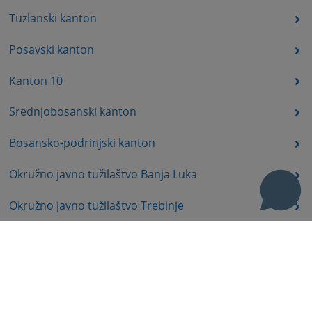
Tuzlanski kanton
Posavski kanton
Kanton 10
Srednjobosanski kanton
Bosansko-podrinjski kanton
Okružno javno tužilaštvo Banja Luka
Okružno javno tužilaštvo Trebinje
Okružno javno tužilaštvo Istočno Sarajevo
Okružno javno tužilaštvo Prijedor
Okružno javno tužilaštvo Bijeljina