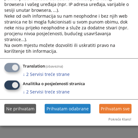
browsera i vašeg uređaja (npr. IP adresa uređaja, varijable o
sesiji unutar browsera, ...).
Neke od ovih informacija su nam neophodne i bez njih web
stranica ne bi mogla fukcionisati u svom punom obimu, dok
neke nisu prijeko neophodne a služe za dodatne stvari (npr.
procjenu nivoa posjećenosti, budućeg usavršavanja
stranice...).
Na ovom mjestu možete dozvoliti ili uskratiti pravo na
korištenje tih informacija.
Translation
(obavezna)
↓
2
Servisi treće strane
Analitika o posjećenosti stranica
↓
2
Servisi treće strane
Ne prihvatam
Prihvatam odabrane
Prihvatam sve
Pokreće Klaro!