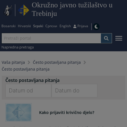
Okružno javno tužilaštvo u
Trebinju
Bosanski
Hrvatski
Srpski
Српски
English
Prijava
Napredna pretraga
Vaša pitanja
Često postavljana pitanja
Često postavljana pitanja
Često postavljana pitanja
Navigate
Navigate
forward
forward
Kako prijaviti krivično djelo?
to
to
interact
interact
with
with