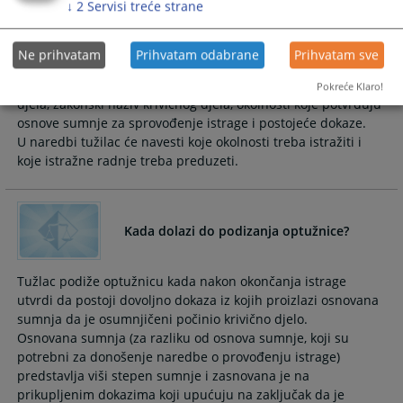
↓
2
Servisi treće strane
Tužilac naređuje sprovođenje istrage ako postoje osnovi
sumnje da je izvršeno krivično djelo. Naredba treba da
Ne prihvatam
Prihvatam odabrane
Prihvatam sve
sadrži: podatke o učiniocu krivičnog djela ukoliko su poznati,
opis djela iz kojeg proizilaze zakonska obilježja krivičnog
Pokreće Klaro!
djela, zakonski naziv krivičnog djela, okolnosti koje potvrđuju
osnove sumnje za sprovođenje istrage i postojeće dokaze.
U naredbi tužilac će navesti koje okolnosti treba istražiti i
koje istražne radnje treba preduzeti.
Kada dolazi do podizanja optužnice?
Tužlac podiže optužnicu kada nakon okončanja istrage
utvrdi da postoji dovoljno dokaza iz kojih proizlazi osnovana
sumnja da je osumnjičeni počinio krivično djelo.
Osnovana sumnja (za razliku od osnova sumnje, koji su
potrebni za donošenje naredbe o provođenju istrage)
predstavlja viši stepen sumnje i zasnovana je na
prikupljenim dokazima koji upućuju na zaključak da je