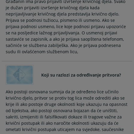
Građanin ima pravo prijaviti izvršenje krivičnog djela. Svako
the
the
je dužan prijaviti izvršenje krivičnog djela kada
calendar
calendar
neprijavljivanje krivičnog djela predstavlja krivično djelo.
and
and
Prijava se podnosi tužiocu, pismeno ili usmeno. Ako se
select
select
prijava podnosi usmeno, lice koje podnosi prijavu upozoriće
a
a
se na posljedice lažnog prijavljivanja. O usmenoj prijavi
date.
date.
sastaviće se zapisnik, a ako je prijava saopštena telefonom,
Press
Press
sačiniće se službena zabilješka. Ako je prijava podnesena
the
the
sudu ili ovlašćenom službenom licu,
question
question
mark
mark
key
key
Koji su razlozi za određivanje pritvora?
to
to
get
get
the
the
Ako postoji osnovana sumnja da je određeno lice učinilo
keyboard
keyboard
krivično djelo, pritvor se protiv tog lica može odrediti ako se
shortcuts
shortcuts
krije ili ako postoje druge okolnosti koje ukazuju na opasnost
for
for
od bjekstva, ako postoji osnovana bojazan da će uništiti,
changing
changing
sakriti, izmijeniti ili falsifikovati dokaze ili tragove važne za
dates.
dates.
krivični postupak ili ako naročite okolnosti ukazuju da će
ometati krivični postupak uticajem na svjedoke, saučesnike