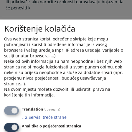
ili prikrivače, ako naročite okolnosti opravdavaju bojazan da
će ponoviti k
Korištenje kolačića
Kada se donosi naredba o obustavi
istrage?
Ova web stranica koristi određene skripte koje mogu
pohranjivati i koristiti određene informacije iz vašeg
Tužilac će naredbom obustaviti istragu ukoliko se ustanovi
browsera i vašeg uređaja (npr. IP adresa uređaja, varijable o
da djelo koje je učinio osumnjičeni, nije krivično djelo, da
sesiji unutar browsera, ...).
postoje okolnosti koje isključuju krivičnu odgovornost
Neke od ovih informacija su nam neophodne i bez njih web
osumnjičenog, da nema dovoljno dokaza da je osumnjičeni
stranica ne bi mogla fukcionisati u svom punom obimu, dok
učinio krivično djelo i da je djelo obuhvaćeno amnestijom,
neke nisu prijeko neophodne a služe za dodatne stvari (npr.
pomilovanjem ili zastarom ili postoje druge smetnje koje
procjenu nivoa posjećenosti, budućeg usavršavanja
stranice...).
isključuju krivično gonjenje. Tužilac može ponovo otvoriti
Na ovom mjestu možete dozvoliti ili uskratiti pravo na
istragu ako se dobiju nove činjenice i okolnosti koje ukazuju
korištenje tih informacija.
da postoje osnovi sumnje da je o
22.11.2010.
Translation
(obavezna)
↓
2
Servisi treće strane
Kada se donosi naredba o sprovođenju
Analitika o posjećenosti stranica
istrage?