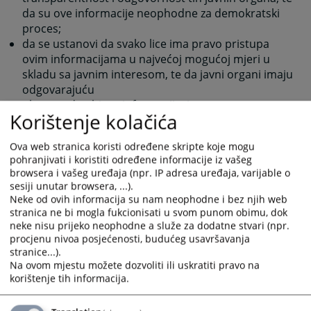
da su ove informacije neophodne za demokratski
proces;
da se ustanovi da svako lice ima pravo pristupa
ovim informacijama u najvećoj mogućoj mjeri u
skladu sa javnim interesom, te da javni organi imaju
odgovarajuću
obavezu da objave informacije, i
Korištenje kolačića
da omogući svakom fizičkom licu da zatraži izmjenu,
i daje komentar na svoje lične informacije pod
Ova web stranica koristi određene skripte koje mogu
kontrolom javnog organa.
pohranjivati i koristiti određene informacije iz vašeg
browsera i vašeg uređaja (npr. IP adresa uređaja, varijable o
Ovim zakonom se olakšava i promoviše, u najvećoj
sesiji unutar browsera, ...).
mjeri, i bez odlaganja objavljivanje informacija koje se
Neke od ovih informacija su nam neophodne i bez njih web
nalaze pod kontrolom javnog organa, po najnižoj
stranica ne bi mogla fukcionisati u svom punom obimu, dok
prihvatljivoj cijeni.
neke nisu prijeko neophodne a služe za dodatne stvari (npr.
procjenu nivoa posjećenosti, budućeg usavršavanja
2287
PREGLEDA
stranice...).
Na ovom mjestu možete dozvoliti ili uskratiti pravo na
korištenje tih informacija.