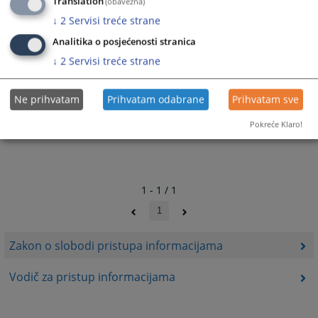
Translation
(obavezna)
↓
2
Servisi treće strane
Prateći dokumenti
Analitika o posjećenosti stranica
Zakon o slobodi pristupa informacijama
↓
2
Servisi treće strane
Ne prihvatam
Prihvatam odabrane
Prihvatam sve
Pokreće Klaro!
1 - 1 / 1
1
Zakon o slobodi pristupa informacijama
Vodič za pristup informacijama