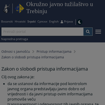
Okružno javno tužilaštvo u
Trebinju
Bosanski
Hrvatski
Srpski
Српски
English
Prijava
Napredna pretraga
Odnosi s javnošću
Pristup informacijama
Zakon o slobodi pristupa informacijama
Zakon o slobodi pristupa informacijama
Cilj ovog zakona je:
da se ustanovi da informacije pod kontrolom
javnog organa predstavljaju javno dobro od
vrijednosti i da javni pristup ovim informacijama
promoviše veću
transparentnost i odgovornost tih javnih organa, te