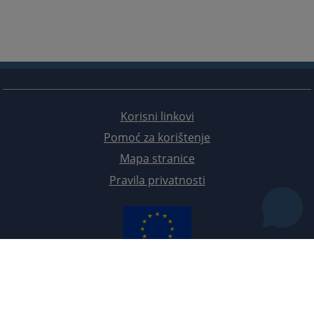
Korisni linkovi
Pomoć za korištenje
Mapa stranice
Pravila privatnosti
Redizajn web stranice je finansirala Evropska unija. Za njen sadržaj isključivo je odgovorno
Visoko sudsko i tužilačko vijeće BiH i ona ne odražava nužno stavove Evropske unije.