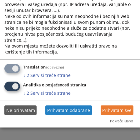
browsera i vašeg uređaja (npr. IP adresa uređaja, varijable o
sesiji unutar browsera, ...).
Neke od ovih informacija su nam neophodne i bez njih web
stranica ne bi mogla fukcionisati u svom punom obimu, dok
neke nisu prijeko neophodne a služe za dodatne stvari (npr.
procjenu nivoa posjećenosti, budućeg usavršavanja
stranice...).
Na ovom mjestu možete dozvoliti ili uskratiti pravo na
korištenje tih informacija.
Translation
(obavezna)
↓
2
Servisi treće strane
Analitika o posjećenosti stranica
↓
2
Servisi treće strane
Ne prihvatam
Prihvatam odabrane
Prihvatam sve
Pokreće Klaro!