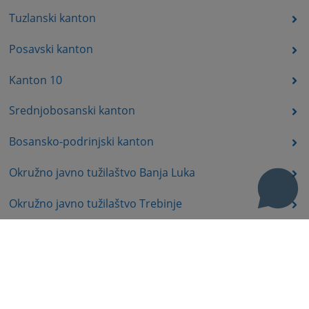
Tuzlanski kanton
Posavski kanton
Kanton 10
Srednjobosanski kanton
Bosansko-podrinjski kanton
Okružno javno tužilaštvo Banja Luka
Okružno javno tužilaštvo Trebinje
Okružno javno tužilaštvo Istočno Sarajevo
Okružno javno tužilaštvo Prijedor
Okružno javno tužilaštvo Bijeljina