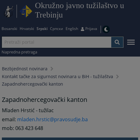
Okružno javno tužilaštvo u
Trebinju
Bosanski
Hrvatski
Srpski
Српски
English
Prijava
Napredna pretraga
Bezbjednost novinara
Kontakt tačke za sigurnost novinara u BiH - tužilaštva
Zapadnohercegovački kanton
Zapadnohercegovački kanton
Mladen Hrstić - tužilac
email:
mladen.hrstic@pravosudje.ba
mob: 063 423 648