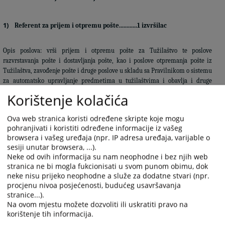
1)
Referent za prijem i otpremu pošte
............1
izvršilac
Opis poslova: vrši prijem i otpremu pošte za Tužilaštvo te poslove
razvrstavanja pošte i dostavljanja pošte, kao i poslove otpremanja pošte iz
Tužilaštva, zavođenje pošte i druge poslove u skladu sa Pravilnikom o sistemu
za automatsko upravljanje predmetima u tužilaštvima i obavlja i druge
poslove po nalogu neposrednog rukovodioca.
Korištenje kolačića
Uslovi za obavljanje poslova: SSS, IV stepen, šest mjeseci radnog iskustva na
Ova web stranica koristi određene skripte koje mogu
sličnim ili istim poslovima i poznavanje rada na računaru.
pohranjivati i koristiti određene informacije iz vašeg
1390
PREGLEDA
browsera i vašeg uređaja (npr. IP adresa uređaja, varijable o
sesiji unutar browsera, ...).
Neke od ovih informacija su nam neophodne i bez njih web
stranica ne bi mogla fukcionisati u svom punom obimu, dok
neke nisu prijeko neophodne a služe za dodatne stvari (npr.
procjenu nivoa posjećenosti, budućeg usavršavanja
stranice...).
Prateći dokumenti
Na ovom mjestu možete dozvoliti ili uskratiti pravo na
korištenje tih informacija.
javni oglas 2025