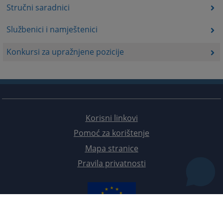
Stručni saradnici
Službenici i namještenici
Konkursi za upražnjene pozicije
Korisni linkovi
Pomoć za korištenje
Mapa stranice
Pravila privatnosti
Redizajn web stranice je finansirala Evropska unija. Za njen sadržaj isključivo je odgovorno