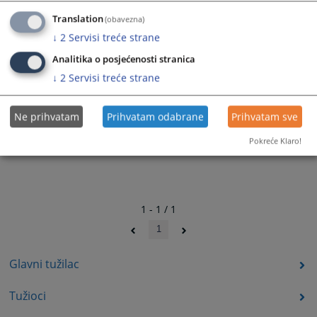
Translation
(obavezna)
↓
2
Servisi treće strane
Analitika o posjećenosti stranica
↓
2
Servisi treće strane
Ne prihvatam
Prihvatam odabrane
Prihvatam sve
Pokreće Klaro!
1 - 1 / 1
1
Glavni tužilac
Tužioci