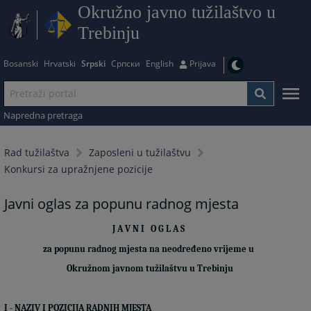
Okružno javno tužilaštvo u
Trebinju
Bosanski
Hrvatski
Srpski
Српски
English
Prijava
Napredna pretraga
Rad tužilaštva
Zaposleni u tužilaštvu
Konkursi za upražnjene pozicije
Javni oglas za popunu radnog mjesta
J A V N I
O G L A S
za popunu radn
og
mjesta na
ne
određeno vrijeme u
Okružnom
javnom
tužilaštvu u
Trebinj
u
I - NAZIV I POZICIJA RADNIH MJESTA