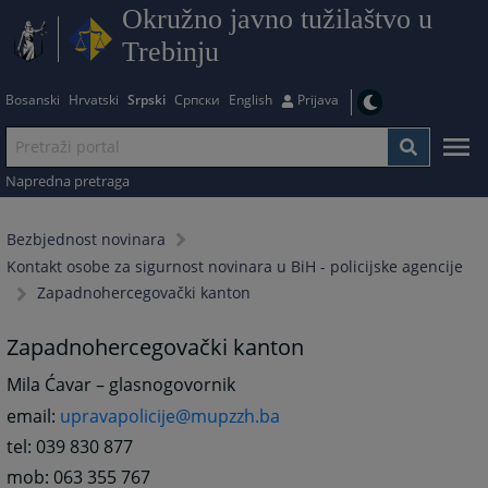
Okružno javno tužilaštvo u
Trebinju
Bosanski
Hrvatski
Srpski
Српски
English
Prijava
Napredna pretraga
Bezbjednost novinara
Kontakt osobe za sigurnost novinara u BiH - policijske agencije
Zapadnohercegovački kanton
Zapadnohercegovački kanton
Mila Ćavar – glasnogovornik
email:
upravapolicije@mupzzh.ba
tel: 039 830 877
mob: 063 355 767