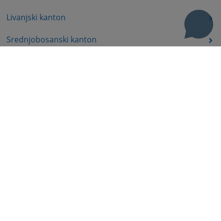
Livanjski kanton
Srednjobosanski kanton
Bosansko-podrinjski kanton
Prateća dokumenta
Korisni linkovi
Pomoć za korištenje
Mapa stranice
Pravila privatnosti