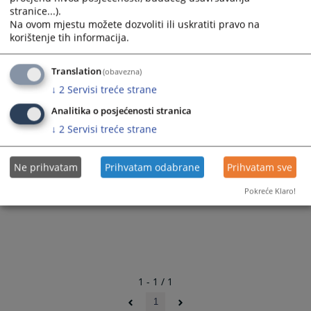
stranice...).
Na ovom mjestu možete dozvoliti ili uskratiti pravo na
korištenje tih informacija.
Translation
(obavezna)
↓
2
Servisi treće strane
Analitika o posjećenosti stranica
↓
2
Servisi treće strane
Ne prihvatam
Prihvatam odabrane
Prihvatam sve
Pokreće Klaro!
1 - 1 / 1
1