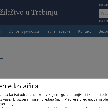
Bosan
žilaštvo u Trebinju
Idi
na
Napre
sadržaj
a
Odnosi s javnošću
Javne nabavke
Kontakt
Bezbj
i
enje kolačića
nica koristi određene skripte koje mogu pohranjivati i koristiti od
Arhivirana
Datum od
Datum d
iz vašeg browsera i vašeg uređaja (npr. IP adresa uređaja, varijable 
era, ...).
Ne