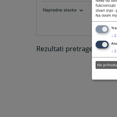
Neke od ovi
fukcionisat
Napredne stavke
stvari (npr.
Na ovom mjes
Tra
↓
2
Ana
Rezultati pretrage
↓
2
Ne prihva