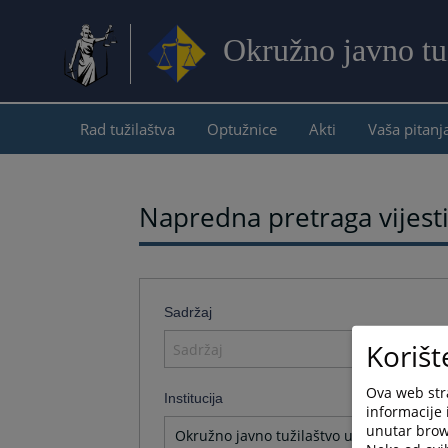
Okružno javno tu
Rad tužilaštva
Optužnice
Akti
Vaša pitanj
Napredna pretraga vijest
Sadržaj
Korišt
Ova web stra
Institucija
informacije 
unutar brows
Okružno javno tužilaštvo u Trebinju