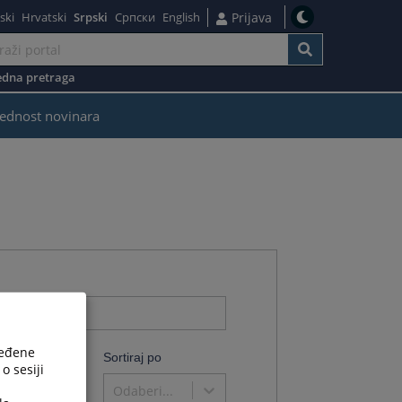
ski
Hrvatski
Srpski
Српски
English
Prijava
dna pretraga
ednost novinara
ređene
o
Sortiraj po
o sesiji
Odaberi...