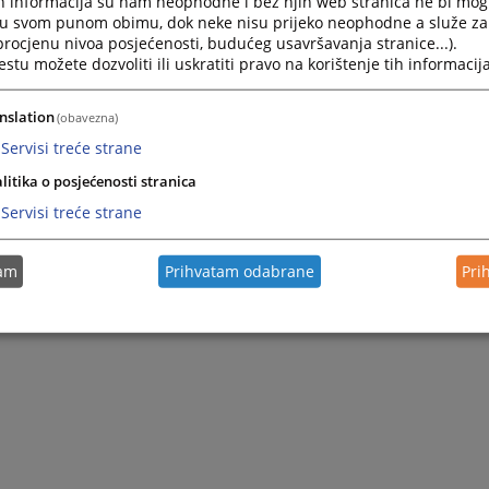
h informacija su nam neophodne i bez njih web stranica ne bi mog
Navigate
Navigat
i u svom punom obimu, dok neke nisu prijeko neophodne a služe z
forward
forward
 procjenu nivoa posjećenosti, budućeg usavršavanja stranice...).
to
to
tu možete dozvoliti ili uskratiti pravo na korištenje tih informacija
interact
interact
with
with
Pretraži
nslation
the
the
(obavezna)
calendar
calenda
Servisi treće strane
and
and
select
select
litika o posjećenosti stranica
a
a
Servisi treće strane
date.
date.
Press
Press
Nije pronađena nijedna vijest.
the
the
tam
Prihvatam odabrane
Pri
question
questio
0 - 0 / 0
1
mark
mark
key
key
to
to
get
get
the
the
keyboard
keyboar
shortcuts
shortcu
for
for
changing
changin