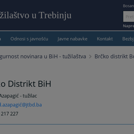
Bosan
žilaštvo u Trebinju
Idi
na
Napre
sadržaj
a
Odnosi s javnošću
Javne nabavke
Kontakt
Bezbj
Brčko distrikt 
gurnost novinara u BiH - tužilaštva
o Distrikt BiH
Azapagić - tužilac
d.azapagić@jtbd.ba
9 217 227