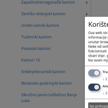
Zapadnohercegovački kanton
Zeničko-dobojski kanton
Korišt
Unsko-sanski kanton
Ova web stra
Tuzlanski kanton
informacije 
unutar brows
Neke od ovi
Posavski kanton
fukcionisat
stvari (npr.
Kanton 10
Na ovom mjes
Srednjobosanski kanton
Tra
↓
2
Bosansko-podrinjski kanton
Ana
↓
2
Okružno javno tužilaštvo Banja
Luka
Ne prihva