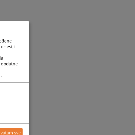
ređene
o sesiji
la
a dodatne
.
hvatam sve