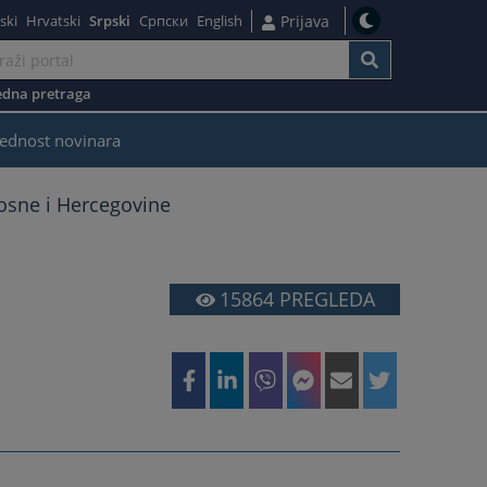
ski
Hrvatski
Srpski
Српски
English
Prijava
dna pretraga
ednost novinara
Bosne i Hercegovine
15864
PREGLEDA