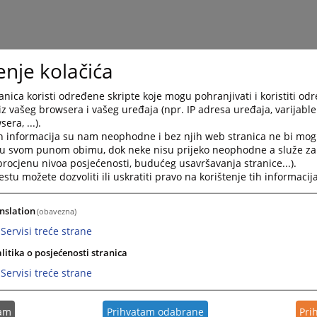
enje kolačića
nica koristi određene skripte koje mogu pohranjivati i koristiti od
iz vašeg browsera i vašeg uređaja (npr. IP adresa uređaja, varijable 
era, ...).
h informacija su nam neophodne i bez njih web stranica ne bi mog
i u svom punom obimu, dok neke nisu prijeko neophodne a služe z
 procjenu nivoa posjećenosti, budućeg usavršavanja stranice...).
tu možete dozvoliti ili uskratiti pravo na korištenje tih informacija
nslation
(obavezna)
Servisi treće strane
litika o posjećenosti stranica
Servisi treće strane
tam
Prihvatam odabrane
Pri