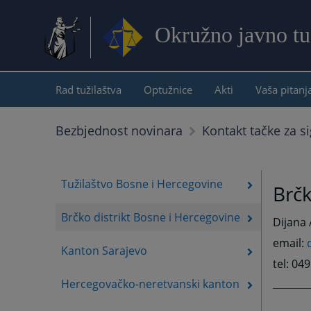
Okružno javno tu
Rad tužilaštva
Optužnice
Akti
Vaša pitanj
Bezbjednost novinara
Kontakt tačke za si
Tužilaštvo Bosne i Hercegovine
Brčk
Brčko distrikt Bosne i Hercegovine
Dijana 
email:
Kanton Sarajevo
tel: 04
Hercegovačko-neretvanski kanton