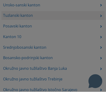
Unsko-sanski kanton
Tuzlanski kanton
Posavski kanton
Kanton 10
Srednjobosanski kanton
Bosansko-podrinjski kanton
Okružno javno tužilaštvo Banja Luka
Okružno javno tužilaštvo Trebinje
Okružno javno tužilaštvo Istočno Sarajevo
Okružno javno tužilaštvo Prijedor