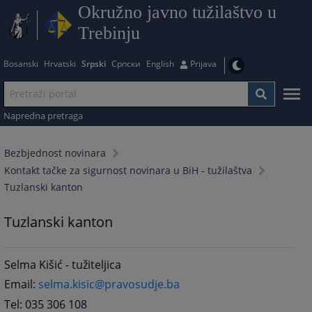
Okružno javno tužilaštvo u
Trebinju
Bosanski
Hrvatski
Srpski
Српски
English
Prijava
Napredna pretraga
Bezbjednost novinara
Kontakt tačke za sigurnost novinara u BiH - tužilaštva
Tuzlanski kanton
Tuzlanski kanton
Selma Kišić - tužiteljica
Email:
selma.kisic@pravosudje.ba
Tel: 035 306 108