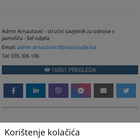
Admir Arnautović - stručni savjetnik za odnose s
javnošću - šef odjela
Email:
admir.arnautovic@pravosudje.ba
Tel: 035 306 106
16061
PREGLEDA
Korištenje kolačića