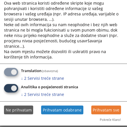
Ova web stranica koristi određene skripte koje mogu
pohranjivati i koristiti određene informacije iz vašeg
browsera i vašeg uređaja (npr. IP adresa uređaja, varijable o
sesiji unutar browsera, ...).
Neke od ovih informacija su nam neophodne i bez njih web
stranica ne bi mogla fukcionisati u svom punom obimu, dok
neke nisu prijeko neophodne a služe za dodatne stvari (npr.
procjenu nivoa posjećenosti, budućeg usavršavanja
stranice...).
Na ovom mjestu možete dozvoliti ili uskratiti pravo na
korištenje tih informacija.
Translation
(obavezna)
↓
2
Servisi treće strane
Analitika o posjećenosti stranica
↓
2
Servisi treće strane
Ne prihvatam
Prihvatam odabrane
Prihvatam sve
Pokreće Klaro!