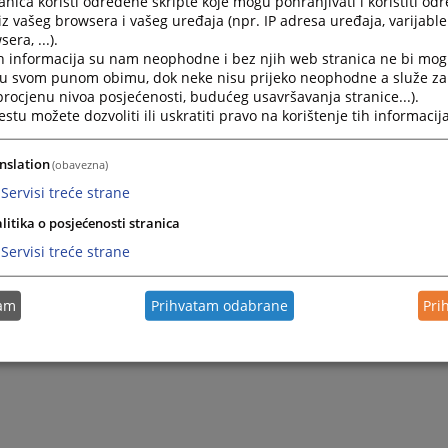
nica koristi određene skripte koje mogu pohranjivati i koristiti od
iz vašeg browsera i vašeg uređaja (npr. IP adresa uređaja, varijable 
12.11.2010.
era, ...).
h informacija su nam neophodne i bez njih web stranica ne bi mog
i u svom punom obimu, dok neke nisu prijeko neophodne a služe z
 procjenu nivoa posjećenosti, budućeg usavršavanja stranice...).
tu možete dozvoliti ili uskratiti pravo na korištenje tih informacija
nslation
(obavezna)
Servisi treće strane
litika o posjećenosti stranica
Servisi treće strane
tam
Prihvatam odabrane
Pri