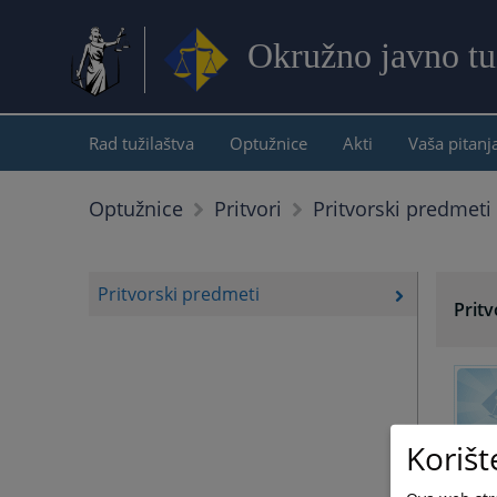
Okružno javno tu
Rad tužilaštva
Optužnice
Akti
Vaša pitanj
Pritvorski predmeti
Optužnice
Pritvori
Pritvorski predmeti
Pritv
Korišt