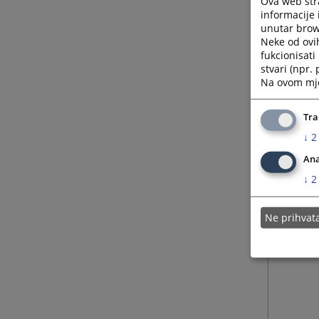
Ova web stra
informacije 
unutar brows
Neke od ovi
fukcionisat
stvari (npr.
Na ovom mjes
Tra
↓
2
Ana
↓
2
Ne prihva