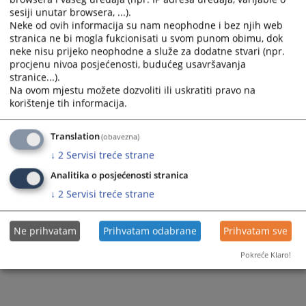
Slike
Osoba za odnose s javnošću
sesiji unutar browsera, ...).
Neke od ovih informacija su nam neophodne i bez njih web
stranica ne bi mogla fukcionisati u svom punom obimu, dok
neke nisu prijeko neophodne a služe za dodatne stvari (npr.
procjenu nivoa posjećenosti, budućeg usavršavanja
stranice...).
Na ovom mjestu možete dozvoliti ili uskratiti pravo na
korištenje tih informacija.
Translation
(obavezna)
↓
2
Servisi treće strane
Analitika o posjećenosti stranica
↓
2
Servisi treće strane
Ne prihvatam
Prihvatam odabrane
Prihvatam sve
Pokreće Klaro!