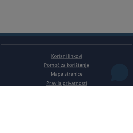
Korisni linkovi
Pomoć za korištenje
Mapa stranice
Pravila privatnosti
Redizajn web stranice je finansirala Evropska unija. Za njen sadržaj isključivo je odgovorno
Visoko sudsko i tužilačko vijeće BiH i ona ne odražava nužno stavove Evropske unije.