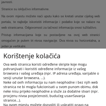
javnosti.
Stranice su isključivo informativne.
Na ovom mjestu možete naći uputu kako se kretati unutar cijelog web
portala, te najbolje iskoristiti informacije i podatke koje se nalaze na
web stranicama. Odgovornost za tačnost informacija snosi tužilaštvo.
Pristup informacijama koje su postavljene na ovoj web stranici
omogućen je putem tri nivoa navigacije. Dva nivoa su horizontalna, a
jedan je vertikalni.
Korištenje kolačića
Osnovni je “glavni” (horizontalni) izbornik na vrhu strane strane i sive je
boje. Ispod “glavnog” izbornika prelazite na uža područja. Sljedeći
Ova web stranica koristi određene skripte koje mogu
horizontalni nivo navigacije je crvene boje. Najniži nivo navigacije je
pohranjivati i koristiti određene informacije iz vašeg
vertikalni i on je sa podlogom plave boje.
browsera i vašeg uređaja (npr. IP adresa uređaja, varijable o
sesiji unutar browsera, ...).
Ispod prva dva nivoa navigacije imate i informacijom o tome gdje se
Neke od ovih informacija su nam neophodne i bez njih web
trenutno nalazite.
stranica ne bi mogla fukcionisati u svom punom obimu, dok
Pojedinačno ćemo objasniti svaku kategoriju izbornika.
neke nisu prijeko neophodne a služe za dodatne stvari (npr.
procjenu nivoa posjećenosti, budućeg usavršavanja
Dokumenti na web stranici su html i/ili .doc. odnosno .pdf. formatu. Doc
stranice...).
i pdf formati su formirani za skidanje sa web stranica (download). Za
Na ovom mjestu možete dozvoliti ili uskratiti pravo na