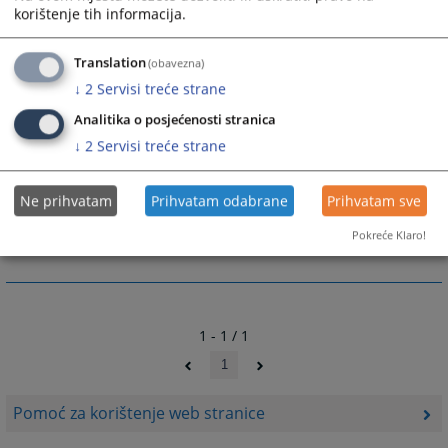
.pdf format potreban vam je program acrobat reader od 7.0 verzije. Za
korištenje tih informacija.
.doc Microsoft word ili neki tekst program.
Preporučena rezolucija ekrana je 1024x768.
Translation
(obavezna)
↓
2
Servisi treće strane
Analitika o posjećenosti stranica
↓
2
Servisi treće strane
2051
PREGLEDA
Ne prihvatam
Prihvatam odabrane
Prihvatam sve
Pokreće Klaro!
1 - 1 / 1
1
Pomoć za korištenje web stranice