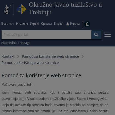
Okružno javno tužilaštvo u
Trebinju
Bosanski
Hrvatski
Srpski
Српски
English
Prijava
Napredna pretraga
Kontakt
Pomoć za korištenje web stranice
Pomoć za korištenje web stranice
Pomoć za korištenje web stranice
Poštovani posjetitelji,
idejni tvorac ovih stranica, kao i ostalih web stranica portala
pravosudje.ba je Visoko sudsko i tužilačko vijeće Bosne i Hercegovine.
Ideja da ovakav tip stranica bude otvoren je potekla od namjere da se
pristup informacijama sistematizuje i na što jednostavniji način približi