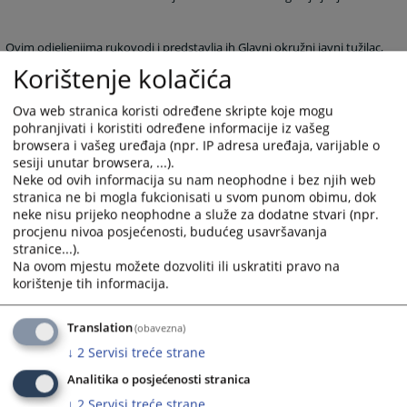
Ovim odjeljenjima rukovodi i predstavlja ih Glavni okružni javni tužilac,
a u odsustvu Glavnog okružnog javnog tužioca zamjenjuje ga
Korištenje kolačića
zamjenik glavnog okružnog javnog tužioca.
Ova web stranica koristi određene skripte koje mogu
1640
PREGLEDA
pohranjivati i koristiti određene informacije iz vašeg
browsera i vašeg uređaja (npr. IP adresa uređaja, varijable o
sesiji unutar browsera, ...).
Neke od ovih informacija su nam neophodne i bez njih web
stranica ne bi mogla fukcionisati u svom punom obimu, dok
neke nisu prijeko neophodne a služe za dodatne stvari (npr.
procjenu nivoa posjećenosti, budućeg usavršavanja
Prateći dokumenti
stranice...).
Na ovom mjestu možete dozvoliti ili uskratiti pravo na
Dijagram organizacione stukture
korištenje tih informacija.
Translation
(obavezna)
↓
2
Servisi treće strane
Analitika o posjećenosti stranica
↓
2
Servisi treće strane