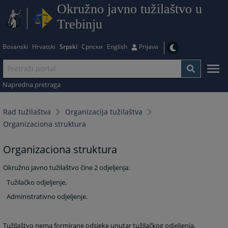
Okružno javno tužilaštvo u
Trebinju
Bosanski
Hrvatski
Srpski
Српски
English
Prijava
Napredna pretraga
Rad tužilaštva
Organizacija tužilaštva
Organizaciona struktura
Organizaciona struktura
Okružno javno tužilaštvo čine 2 odjeljenja:
Tužilačko odjeljenje,
Administrativno odjeljenje.
Tužilaštvo nema formirane odsjeke unutar tužilačkog odjeljenja.