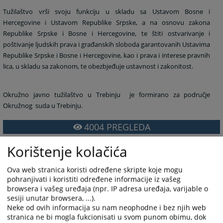
Tužilaštvo vrši svoju funkciju u skladu sa Ustavom Bosne i
Hercegovine i Ustavom Republike Srpske, a na osnovu zakona
Republike Srpske i Bosne i Hercegovine, te štiti ostvarivanje i
poštivanje ljudskih prava i građanskih sloboda garantovanih Ustavima
Republike Srpske i Bosne i Hercegovine, kao i prava i interese pravnih
lica, u skladu sa zakonom, te obezbjeđuje ustavnost i zakonitost.
Okružno javno tužilaštvo u Trebinju
je formirano za područje
Okružnog
suda u Trebinju.
4004
PREGLEDA
Korištenje kolačića
Ova web stranica koristi određene skripte koje mogu
pohranjivati i koristiti određene informacije iz vašeg
browsera i vašeg uređaja (npr. IP adresa uređaja, varijable o
sesiji unutar browsera, ...).
Neke od ovih informacija su nam neophodne i bez njih web
stranica ne bi mogla fukcionisati u svom punom obimu, dok