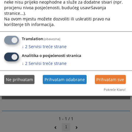
neke nisu prijeko neophodne a služe za dodatne stvari (npr.
procjenu nivoa posjećenosti, budućeg usavršavanja
stranice...).
Na ovom mjestu možete dozvoliti ili uskratiti pravo na
korištenje tih informacija.
Translation
(obavezna)
↓
2
Servisi treće strane
Analitika o posjećenosti stranica
↓
2
Servisi treće strane
Ne prihvatam
Prihvatam odabrane
Prihvatam sve
Pokreće Klaro!
1 - 1 / 1
1