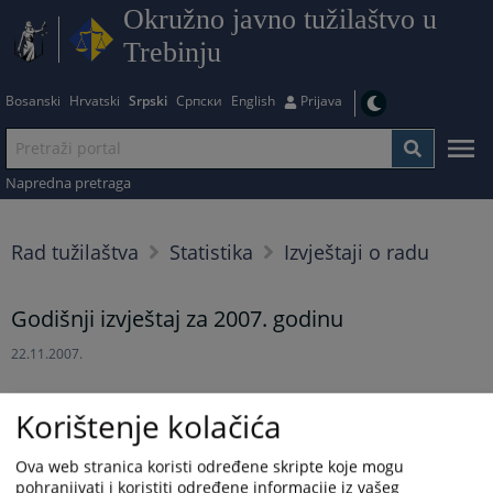
Okružno javno tužilaštvo u
Trebinju
Bosanski
Hrvatski
Srpski
Српски
English
Prijava
Napredna pretraga
Rad tužilaštva
Statistika
Izvještaji o radu
Godišnji izvještaj za 2007. godinu
22.11.2007.
Prikazana vijest je na
:
Srpski jezik
Korištenje kolačića
Prateći dokumenti
Ova web stranica koristi određene skripte koje mogu
pohranjivati i koristiti određene informacije iz vašeg