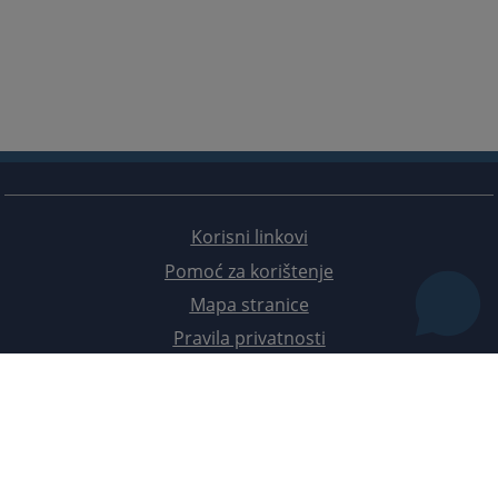
Korisni linkovi
Pomoć za korištenje
Mapa stranice
Pravila privatnosti
Redizajn web stranice je finansirala Evropska unija. Za njen sadržaj isključivo je odgovorno
Visoko sudsko i tužilačko vijeće BiH i ona ne odražava nužno stavove Evropske unije.