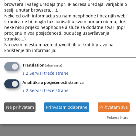
Izvjestaj o radu po licima
browsera i vašeg uređaja (npr. IP adresa uređaja, varijable o
Izvjestaj o radu po predmetima
sesiji unutar browsera, ...).
Neke od ovih informacija su nam neophodne i bez njih web
Izvjestaj o radu po strukturi kriminaliteta
stranica ne bi mogla fukcionisati u svom punom obimu, dok
neke nisu prijeko neophodne a služe za dodatne stvari (npr.
procjenu nivoa posjećenosti, budućeg usavršavanja
stranice...).
558
PREGLEDA
Na ovom mjestu možete dozvoliti ili uskratiti pravo na
korištenje tih informacija.
Translation
(obavezna)
↓
2
Servisi treće strane
Analitika o posjećenosti stranica
↓
2
Servisi treće strane
Ne prihvatam
Prihvatam odabrane
Prihvatam sve
Pokreće Klaro!